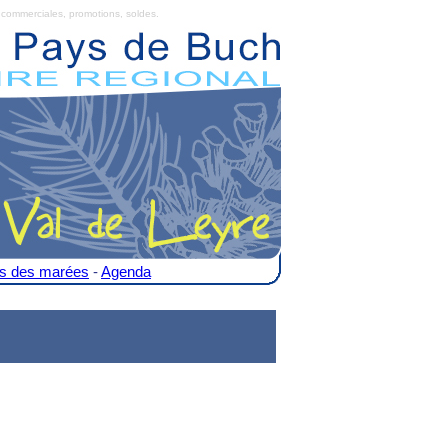
commerciales, promotions, soldes.
es des marées
-
Agenda