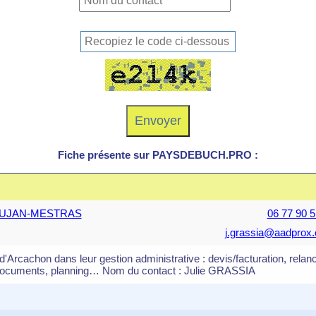
Fiche présente sur PAYSDEBUCH.PRO :
70 GUJAN-MESTRAS
06 77 90 5
j.grassia@aadprox
d'Arcachon dans leur gestion administrative : devis/facturation, relan
 documents, planning… Nom du contact : Julie GRASSIA