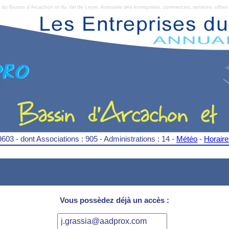
Bassin d'Arcachon et du Val de Leyre. Annuaire des entreprises, commerces, services, offres 
9603 - dont Associations : 905 - Administrations : 14 -
Météo
-
Horair
Vous possèdez déjà un accès :