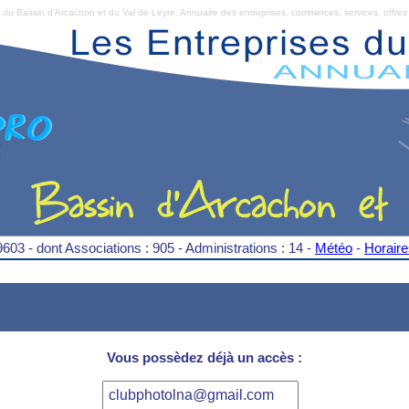
Bassin d'Arcachon et du Val de Leyre. Annuaire des entreprises, commerces, services, offres 
9603 - dont Associations : 905 - Administrations : 14 -
Météo
-
Horair
Vous possèdez déjà un accès :