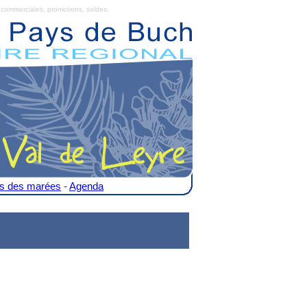
commerciales, promotions, soldes.
es des marées
-
Agenda