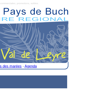
commerciales, promotions, soldes.
es des marées
-
Agenda