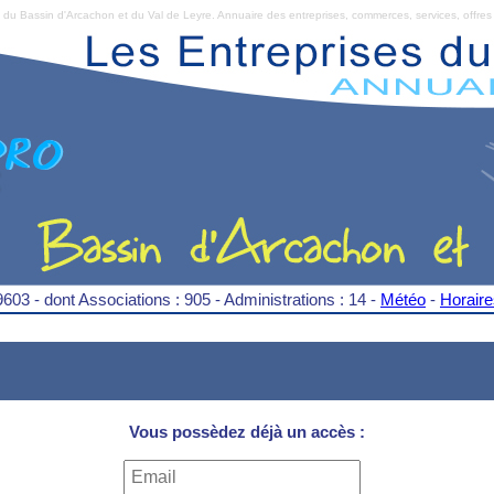
Bassin d'Arcachon et du Val de Leyre. Annuaire des entreprises, commerces, services, offres 
9603 - dont Associations : 905 - Administrations : 14 -
Météo
-
Horair
Vous possèdez déjà un accès :