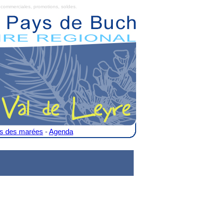
commerciales, promotions, soldes.
es des marées
-
Agenda