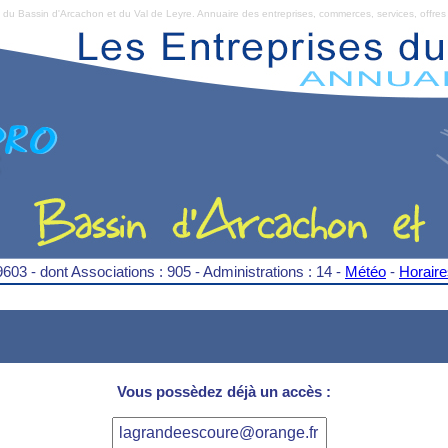
Bassin d'Arcachon et du Val de Leyre. Annuaire des entreprises, commerces, services, offres 
9603 - dont Associations : 905 - Administrations : 14 -
Météo
-
Horair
Vous possèdez déjà un accès :