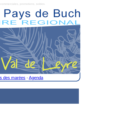
commerciales, promotions, soldes.
es des marées
-
Agenda