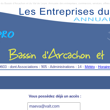
Bassin d'Arcachon et du Val de Leyre. Annuaire des entreprises, commerces, services, offres 
9603 - dont Associations : 905 - Administrations : 14 -
Météo
-
Horair
Vous possèdez déjà un accès :