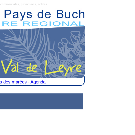
commerciales, promotions, soldes.
es des marées
-
Agenda