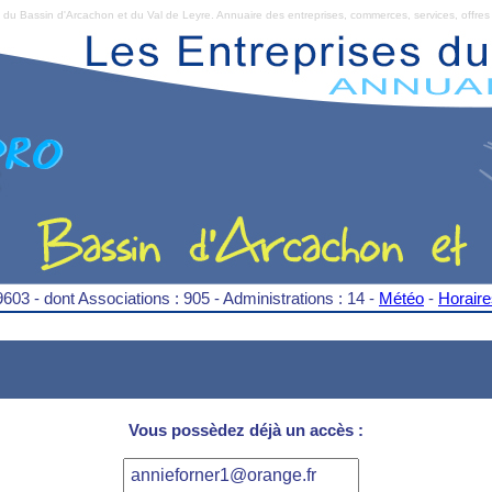
Bassin d'Arcachon et du Val de Leyre. Annuaire des entreprises, commerces, services, offres 
9603 - dont Associations : 905 - Administrations : 14 -
Météo
-
Horair
Vous possèdez déjà un accès :