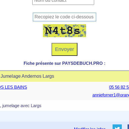
Fiche présente sur PAYSDEBUCH.PRO :
e Jumelage Andernos Largs
OS LES BAINS
05 56 82 5
annieforner1@orang
, jumelage avec Largs