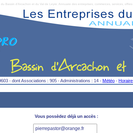
Bassin d'Arcachon et du Val de Leyre. Annuaire des entreprises, commerces, services, offres 
9603 - dont Associations : 905 - Administrations : 14 -
Météo
-
Horair
Vous possèdez déjà un accès :