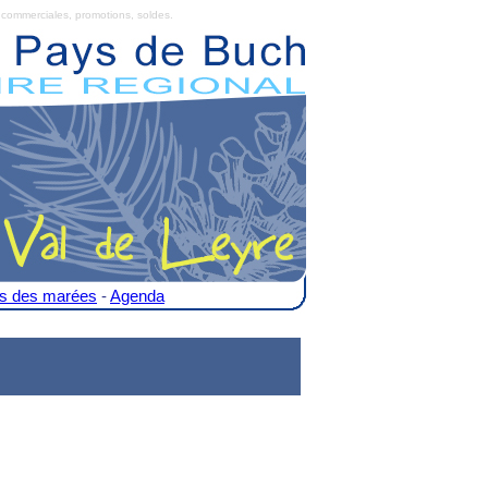
commerciales, promotions, soldes.
es des marées
-
Agenda