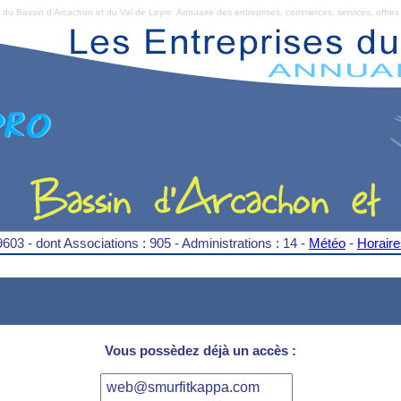
Bassin d'Arcachon et du Val de Leyre. Annuaire des entreprises, commerces, services, offres 
9603 - dont Associations : 905 - Administrations : 14 -
Météo
-
Horair
Vous possèdez déjà un accès :