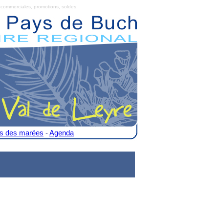
commerciales, promotions, soldes.
es des marées
-
Agenda