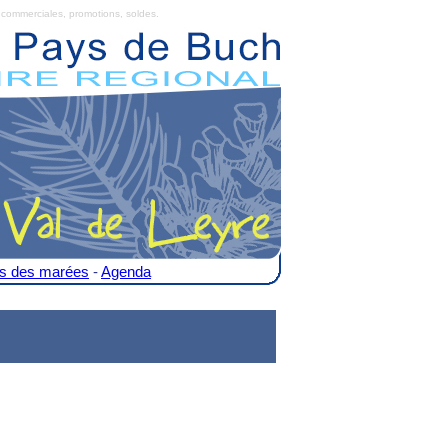
commerciales, promotions, soldes.
es des marées
-
Agenda