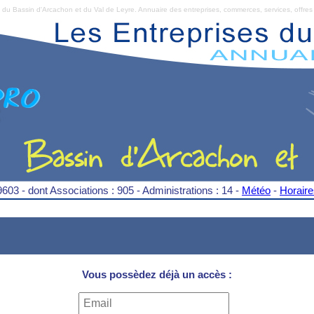
Bassin d'Arcachon et du Val de Leyre. Annuaire des entreprises, commerces, services, offres 
9603 - dont Associations : 905 - Administrations : 14 -
Météo
-
Horair
Vous possèdez déjà un accès :