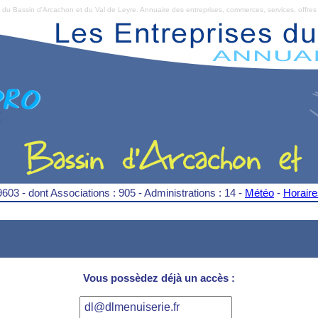
Bassin d'Arcachon et du Val de Leyre. Annuaire des entreprises, commerces, services, offres 
9603 - dont Associations : 905 - Administrations : 14 -
Météo
-
Horair
Vous possèdez déjà un accès :