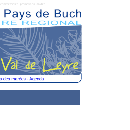
commerciales, promotions, soldes.
es des marées
-
Agenda