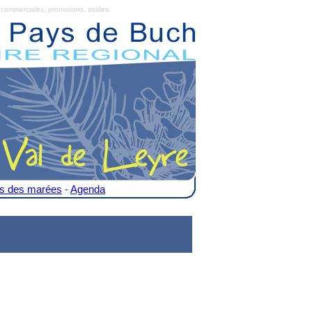
commerciales, promotions, soldes.
es des marées
-
Agenda