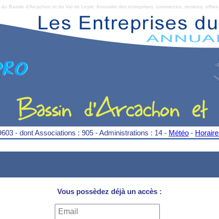
Bassin d'Arcachon et du Val de Leyre. Annuaire des entreprises, commerces, services, offres 
9603 - dont Associations : 905 - Administrations : 14 -
Météo
-
Horair
Vous possèdez déjà un accès :