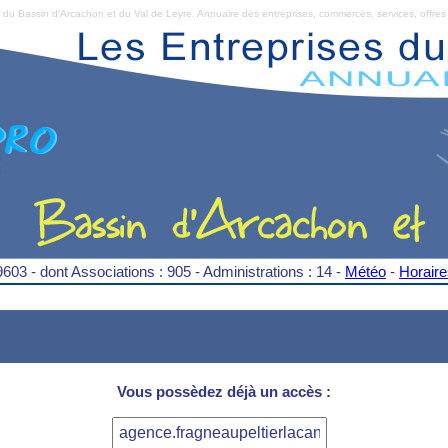
Bassin d'Arcachon et du Val de Leyre. Annuaire des entreprises, commerces, services, offres 
9603 - dont Associations : 905 - Administrations : 14 -
Météo
-
Horair
Vous possèdez déjà un accès :