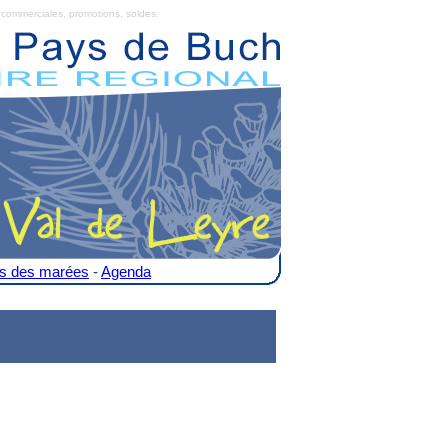
commerciales, promotions, soldes.
es des marées
-
Agenda