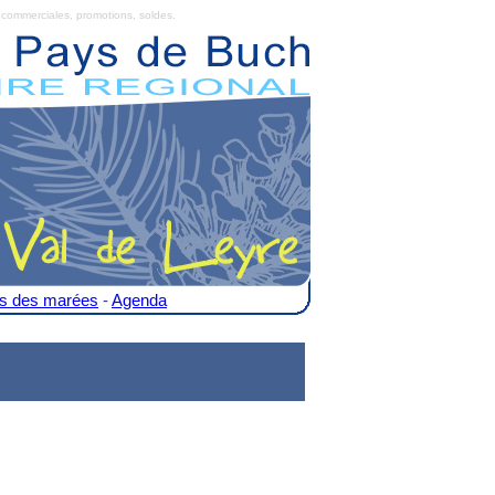
commerciales, promotions, soldes.
es des marées
-
Agenda