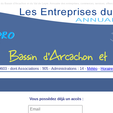
Bassin d'Arcachon et du Val de Leyre. Annuaire des entreprises, commerces, services, offres 
9603 - dont Associations : 905 - Administrations : 14 -
Météo
-
Horair
Vous possèdez déjà un accès :