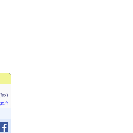
(fax)
e.fr