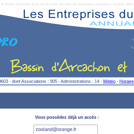
Bassin d'Arcachon et du Val de Leyre. Annuaire des entreprises, commerces, services, offres 
9603 - dont Associations : 905 - Administrations : 14 -
Météo
-
Horair
Vous possèdez déjà un accès :