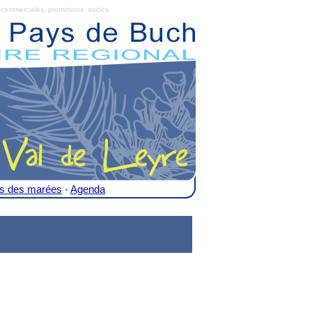
commerciales, promotions, soldes.
es des marées
-
Agenda