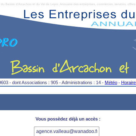
Bassin d'Arcachon et du Val de Leyre. Annuaire des entreprises, commerces, services, offres 
9603 - dont Associations : 905 - Administrations : 14 -
Météo
-
Horair
Vous possèdez déjà un accès :