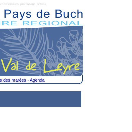
commerciales, promotions, soldes.
es des marées
-
Agenda