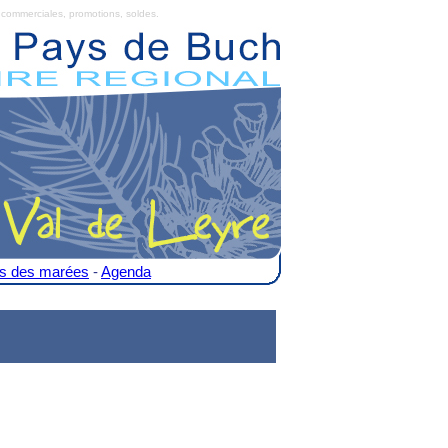
commerciales, promotions, soldes.
es des marées
-
Agenda