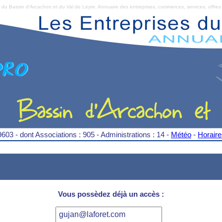
Bassin d'Arcachon et du Val de Leyre. Annuaire des entreprises, commerces, services, offres 
9603 - dont Associations : 905 - Administrations : 14 -
Météo
-
Horair
Vous possèdez déjà un accès :