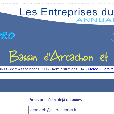
Bassin d'Arcachon et du Val de Leyre. Annuaire des entreprises, commerces, services, offres 
9603 - dont Associations : 905 - Administrations : 14 -
Météo
-
Horair
Vous possèdez déjà un accès :