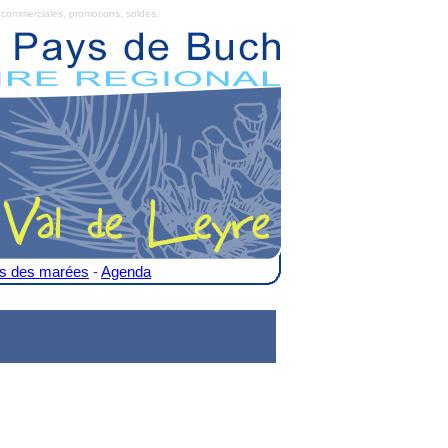
commerciales, promotions, soldes.
es des marées
-
Agenda