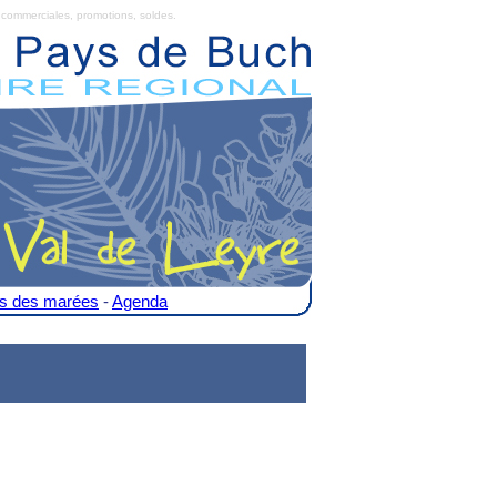
commerciales, promotions, soldes.
es des marées
-
Agenda