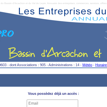
Bassin d'Arcachon et du Val de Leyre. Annuaire des entreprises, commerces, services, offres 
9603 - dont Associations : 905 - Administrations : 14 -
Météo
-
Horair
Vous possèdez déjà un accès :