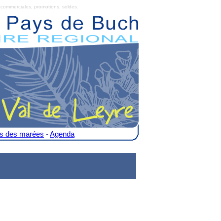
commerciales, promotions, soldes.
es des marées
-
Agenda