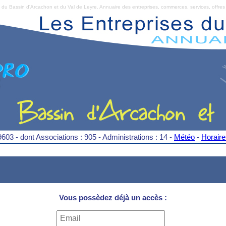
Bassin d'Arcachon et du Val de Leyre. Annuaire des entreprises, commerces, services, offres 
9603 - dont Associations : 905 - Administrations : 14 -
Météo
-
Horair
Vous possèdez déjà un accès :