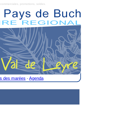
commerciales, promotions, soldes.
es des marées
-
Agenda