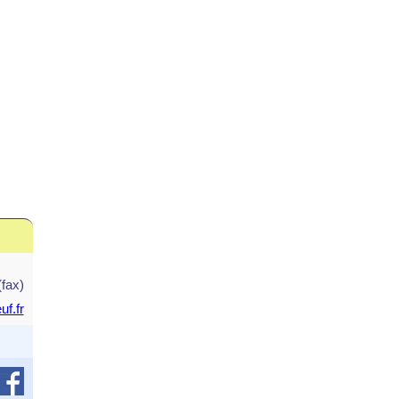
(fax)
f.fr