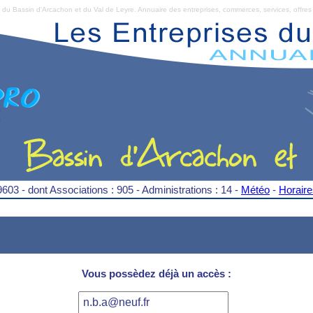
Bassin d'Arcachon et du Val de Leyre. Annuaire des entreprises, commerces, services, offres 
9603 - dont Associations : 905 - Administrations : 14 -
Météo
-
Horair
Vous possèdez déjà un accès :