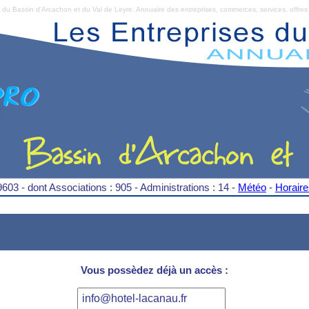
Bassin d'Arcachon et du Val de Leyre. Annuaire des entreprises, commerces, services, offres 
9603 - dont Associations : 905 - Administrations : 14 -
Météo
-
Horair
Vous possèdez déjà un accès :