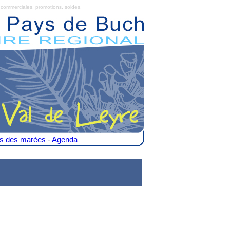
commerciales, promotions, soldes.
es des marées
-
Agenda