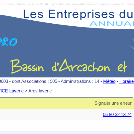
Bassin d'Arcachon et du Val de Leyre. Annuaire des entreprises, commerces, services, offres 
9603 - dont Associations : 905 - Administrations : 14 -
Météo
-
Horair
CE Laverie
> Ares laverie
Signaler une erreur
06 80 32 13 74