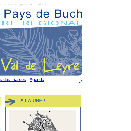
commerciales, promotions, soldes.
es des marées
-
Agenda