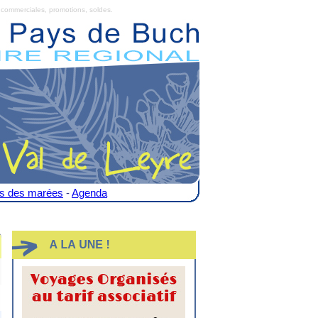
commerciales, promotions, soldes.
es des marées
-
Agenda