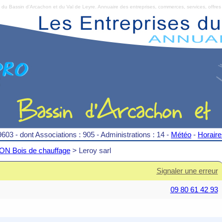
Bassin d'Arcachon et du Val de Leyre. Annuaire des entreprises, commerces, services, offres 
9603 - dont Associations : 905 - Administrations : 14 -
Météo
-
Horair
N Bois de chauffage
> Leroy sarl
Signaler une erreur
09 80 61 42 93