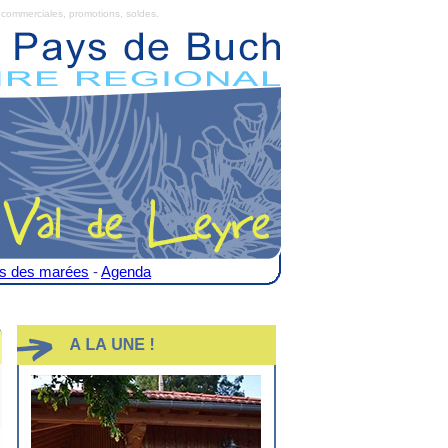
commerciales, promotions, soldes.
es des marées
-
Agenda