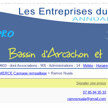
Bassin d'Arcachon et du Val de Leyre. Annuaire des entreprises, commerces, services, offres 
9603 - dont Associations : 905 - Administrations : 14 -
Météo
-
Horair
ERCE Cannage rempaillage
> Ramos Nuala
Signaler une erreur
07 85 84 35 33
ramosnuala@gmail.com