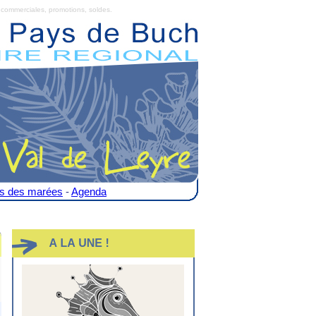
commerciales, promotions, soldes.
es des marées
-
Agenda