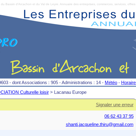
Bassin d'Arcachon et du Val de Leyre. Annuaire des entreprises, commerces, services, offres 
9603 - dont Associations : 905 - Administrations : 14 -
Météo
-
Horair
IATION Culturelle loisir
> Lacanau Europe
Signaler une erreur
06 62 43 37 95
shanti.jacqueline.thiru@gmail.com