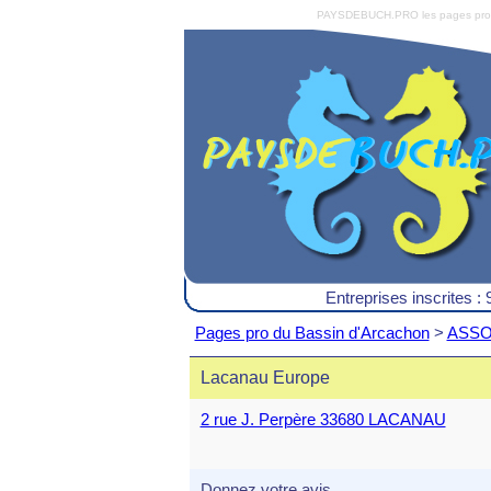
PAYSDEBUCH.PRO les pages pro du 
Entreprises inscrites : 
Pages pro du Bassin d'Arcachon
>
ASSOC
Lacanau Europe
2 rue J. Perpère 33680 LACANAU
Donnez votre avis