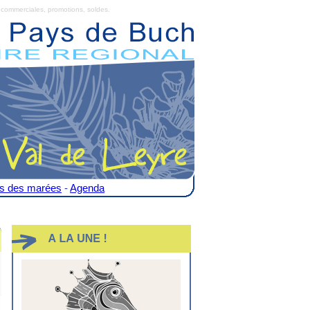
commerciales, promotions, soldes.
es des marées
-
Agenda