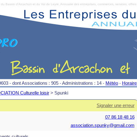
Bassin d'Arcachon et du Val de Leyre. Annuaire des entreprises, commerces, services, offres 
9603 - dont Associations : 905 - Administrations : 14 -
Météo
-
Horair
IATION Culturelle loisir
> Spunki
Signaler une erreur
07 86 18 48 16
association.spunky@gmail.com
ents culturels