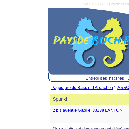
PAYSDEBUCH.PRO les pages pro du 
Entreprises inscrites : 
Pages pro du Bassin d'Arcachon
>
ASSOC
Spunki
2 bis avenue Gabriel 33138 LANTON
Organisation et developpement d'évènem