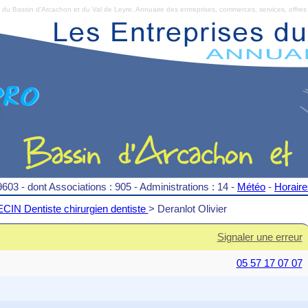
Bassin d'Arcachon et du Val de Leyre. Annuaire des entreprises, commerces, services, offres 
9603 - dont Associations : 905 - Administrations : 14 -
Météo
-
Horair
IN Dentiste chirurgien dentiste
> Deranlot Olivier
Signaler une erreur
05 57 17 07 07