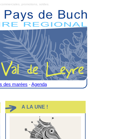
commerciales, promotions, soldes.
es des marées
-
Agenda