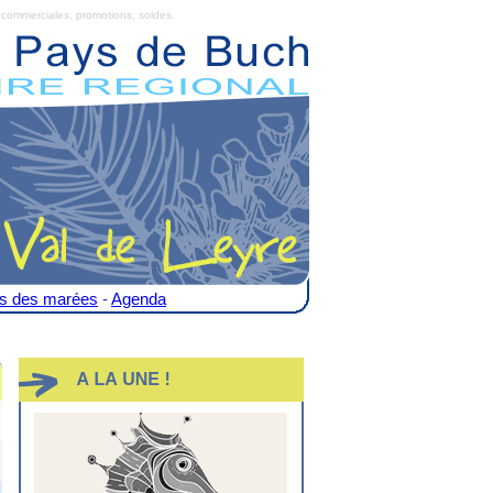
commerciales, promotions, soldes.
es des marées
-
Agenda