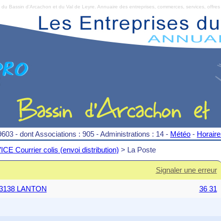
Bassin d'Arcachon et du Val de Leyre. Annuaire des entreprises, commerces, services, offres 
9603 - dont Associations : 905 - Administrations : 14 -
Météo
-
Horair
E Courrier colis (envoi distribution)
> La Poste
Signaler une erreur
n 33138 LANTON
36 31