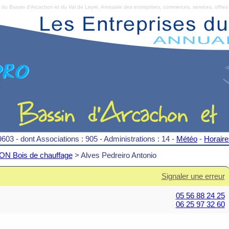
Bassin d'Arcachon et du Val de Leyre. Annuaire des entreprises, commerces, services, offres 
9603 - dont Associations : 905 - Administrations : 14 -
Météo
-
Horair
N Bois de chauffage
> Alves Pedreiro Antonio
Signaler une erreur
05 56 88 24 25
06 25 97 32 60