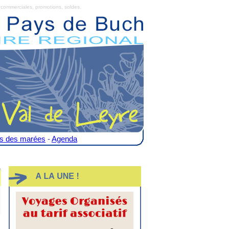
commerciales, promotions, soldes.
es des marées
-
Agenda