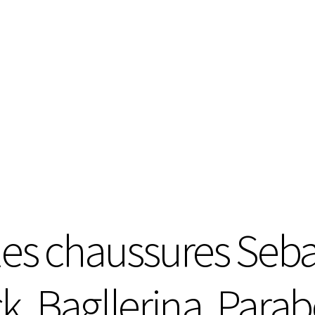
les chaussures Seba
k, Bagllerina, Parabo