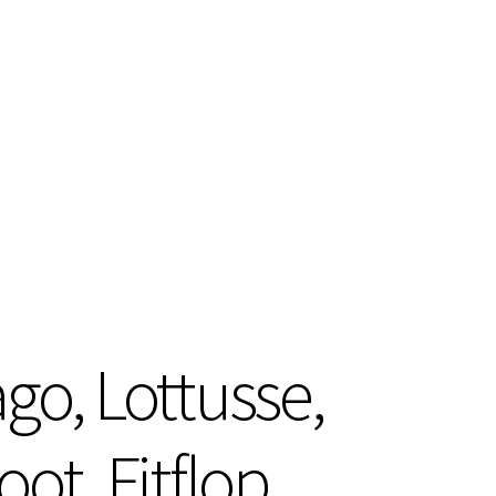
go, Lottusse,
ot, Fitflop