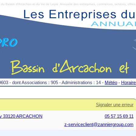
Bassin d'Arcachon et du Val de Leyre. Annuaire des entreprises, commerces, services, offres 
9603 - dont Associations : 905 - Administrations : 14 -
Météo
-
Horair
Signaler une erreur
igny 33120 ARCACHON
05 57 15 69 11
z-serviceclient@zanniergroup.com