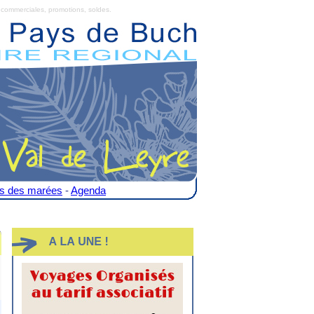
commerciales, promotions, soldes.
es des marées
-
Agenda