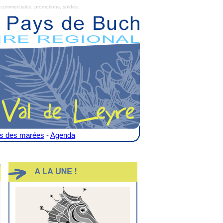
commerciales, promotions, soldes.
es des marées
-
Agenda