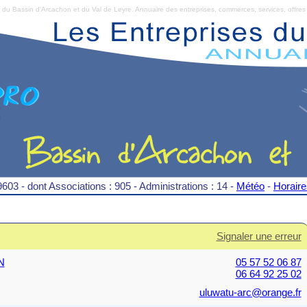
Bassin d'Arcachon et du Val de Leyre. Annuaire des entreprises, commerces, services, offres 
9603 - dont Associations : 905 - Administrations : 14 -
Météo
-
Horair
Signaler une erreur
N
05 57 52 06 87
06 64 92 25 02
uluwatu-arc@orange.fr