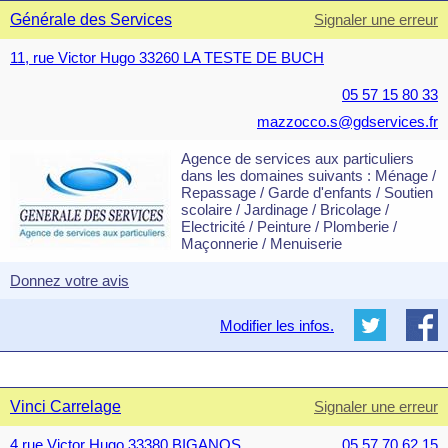
Générale des Services
Signaler une erreur
11, rue Victor Hugo 33260 LA TESTE DE BUCH
05 57 15 80 33
mazzocco.s@gdservices.fr
Agence de services aux particuliers
dans les domaines suivants : Ménage /
Repassage / Garde d'enfants / Soutien
scolaire / Jardinage / Bricolage /
Electricité / Peinture / Plomberie /
Maçonnerie / Menuiserie
Donnez votre avis
Modifier les infos.
Vinci Carrelage
Signaler une erreur
4 rue Victor Hugo 33380 BIGANOS
05 57 70 62 15